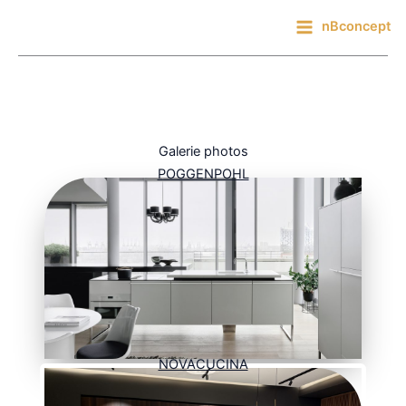
Aller
nBconcept
au
contenu
Galerie photos
POGGENPOHL
NOVACUCINA